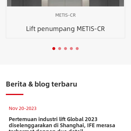
METIS-CR
Lift penumpang METIS-CR
Berita & blog terbaru
Nov 20-2023
N
Pertemuan industri lift Global 2023
D
diselenggarakan di Shanghai, IFE merasa
J