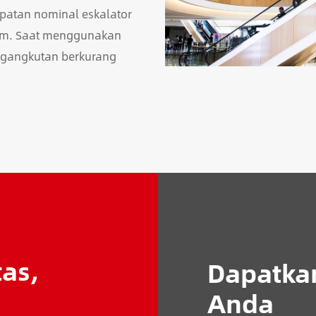
patan nominal eskalator
um. Saat menggunakan
engangkutan berkurang
as,
Dapatkan
.
Anda