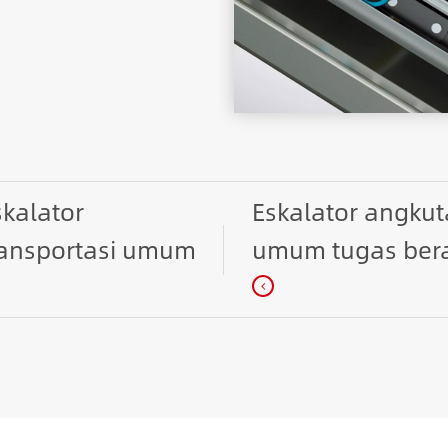
skalator
Eskalator angku
ransportasi umum
umum tugas ber