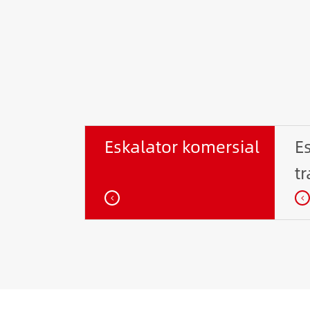
Eskalator komersial
E
t