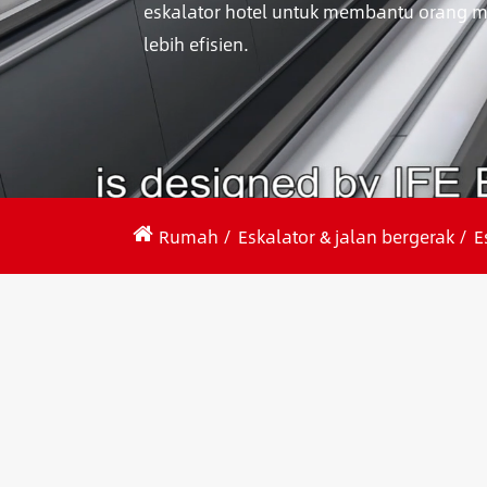
eskalator hotel untuk membantu orang 
lebih efisien.
Rumah
Eskalator & jalan bergerak
E