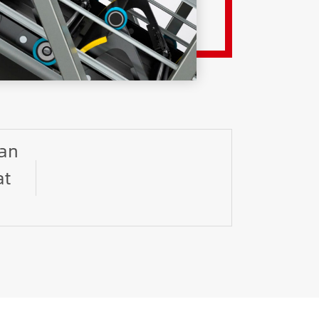
tan
at