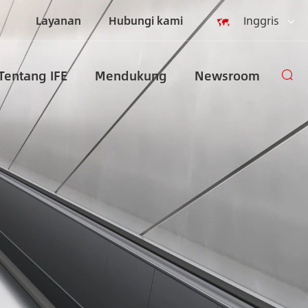
Layanan
Hubungi kami
Inggris
English
Tentang IFE
Mendukung
Newsroom
Español
русский
العربية
Indonesia
zh-CN