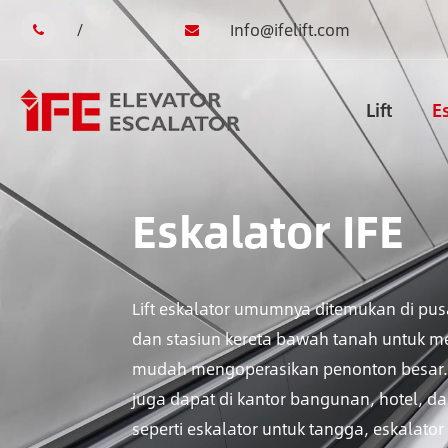
/
Info@ifelift.com
Lift
E
Eskalator IFE
Lift eskalator umumnya ditemukan di pus
dan stasiun kereta bawah tanah untuk 
mudah mengoperasikan penonton besar.
juga dapat di kantor bangunan, hotel, 
seperti eskalator untuk tangga, eskalator