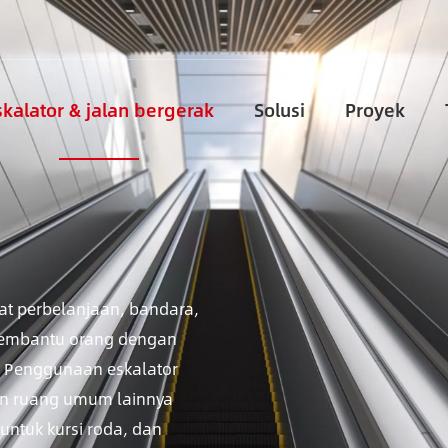
skalator & jalan bergerak
Solusi
Proyek
at perbelanjaan, bandara,
membantu orang dengan
 Penggunaan eskalator
dan ruang umum lainnya
 untuk kursi roda, dan