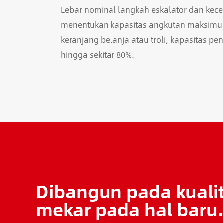
Lebar nominal langkah eskalator dan kece
menentukan kapasitas angkutan maksim
keranjang belanja atau troli, kapasitas p
hingga sekitar 80%.
Dibangun pada kualit
mekar pada hal baru