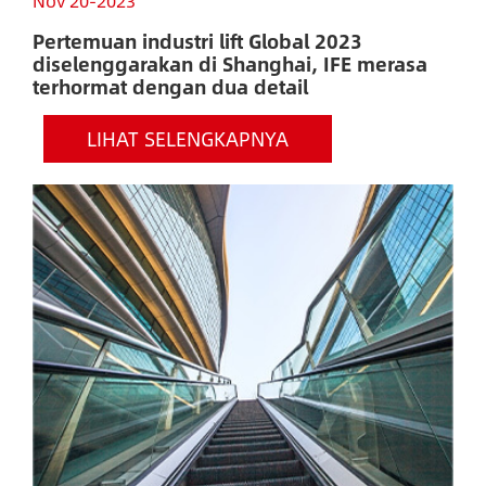
Nov 20-2023
N
Pertemuan industri lift Global 2023
D
diselenggarakan di Shanghai, IFE merasa
J
terhormat dengan dua detail
m
LIHAT SELENGKAPNYA