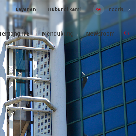
Layanan
Hubungi kami
Inggris
English
Tentang IFE
Mendukung
Newsroom
Español
русский
العربية
Indonesia
zh-CN