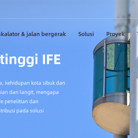
skalator & jalan bergerak
Solusi
Proyek
tinggi IFE
a, kehidupan kota sibuk dan
gian dari langit, mengapa
e penelitian dan
ribusi pada solusi