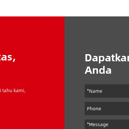
as,
Dapatkan
.
Anda
ri tahu kami,